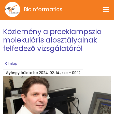
Ugrás a tartalomra
Bioinformatics
Közlemény a preeklampszia
molekuláris alosztályainak
felfedező vizsgálatáról
Címlap
Gyöngyi
küldte be
2024. 02. 14., sze – 09:12