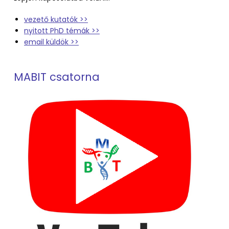
vezető kutatók >>
nyitott PhD témák >>
email küldök >>
MABIT csatorna