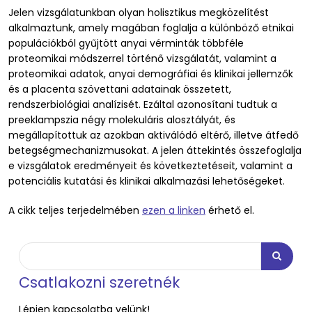
Jelen vizsgálatunkban olyan holisztikus megközelítést
alkalmaztunk, amely magában foglalja a különböző etnikai
populációkból gyűjtött anyai vérminták többféle
proteomikai módszerrel történő vizsgálatát, valamint a
proteomikai adatok, anyai demográfiai és klinikai jellemzők
és a placenta szövettani adatainak összetett,
rendszerbiológiai analízisét. Ezáltal azonosítani tudtuk a
preeklampszia négy molekuláris alosztályát, és
megállapítottuk az azokban aktiválódó eltérő, illetve átfedő
betegségmechanizmusokat. A jelen áttekintés összefoglalja
e vizsgálatok eredményeit és következtetéseit, valamint a
potenciális kutatási és klinikai alkalmazási lehetőségeket.
A cikk teljes terjedelmében
ezen a linken
érhető el.
Keresés
Keresés
Csatlakozni szeretnék
Lépjen kapcsolatba velünk!