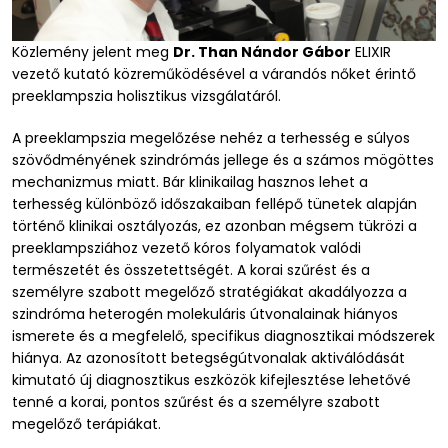
Közlemény jelent meg
Dr. Than Nándor Gábor
ELIXIR
vezető kutató közreműködésével a várandós nőket érintő
preeklampszia holisztikus vizsgálatáról.
A preeklampszia megelőzése nehéz a terhesség e súlyos
szövődményének szindrómás jellege és a számos mögöttes
mechanizmus miatt. Bár klinikailag hasznos lehet a
terhesség különböző időszakaiban fellépő tünetek alapján
történő klinikai osztályozás, ez azonban mégsem tükrözi a
preeklampsziához vezető kóros folyamatok valódi
természetét és összetettségét. A korai szűrést és a
személyre szabott megelőző stratégiákat akadályozza a
szindróma heterogén molekuláris útvonalainak hiányos
ismerete és a megfelelő, specifikus diagnosztikai módszerek
hiánya. Az azonosított betegségútvonalak aktiválódását
kimutató új diagnosztikus eszközök kifejlesztése lehetővé
tenné a korai, pontos szűrést és a személyre szabott
megelőző terápiákat.