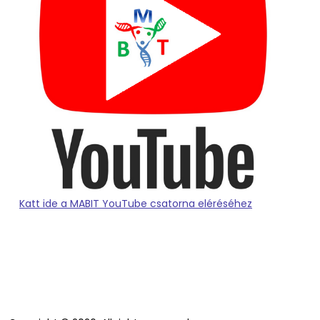
Katt ide a MABIT YouTube csatorna eléréséhez