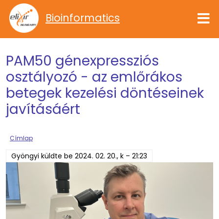
Ugrás a tartalomra
Bioinformatics
PAM50 génexpressziós
osztályozó - az emlőrákos
betegek kezelési döntéseinek
javításáért
Címlap
Gyöngyi
küldte be
2024. 02. 20., k – 21:23