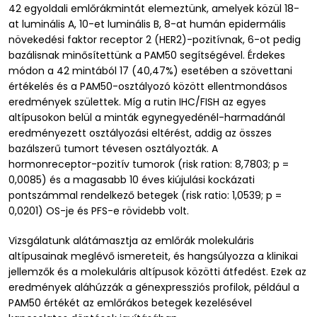
42 egyoldali emlőrákmintát elemeztünk, amelyek közül 18-
at luminális A, 10-et luminális B, 8-at humán epidermális
növekedési faktor receptor 2 (HER2)-pozitívnak, 6-ot pedig
bazálisnak minősítettünk a PAM50 segítségével. Érdekes
módon a 42 mintából 17 (40,47%) esetében a szövettani
értékelés és a PAM50-osztályozó között ellentmondásos
eredmények születtek. Míg a rutin IHC/FISH az egyes
altípusokon belül a minták egynegyedénél-harmadánál
eredményezett osztályozási eltérést, addig az összes
bazálszerű tumort tévesen osztályozták. A
hormonreceptor-pozitív tumorok (risk ration: 8,7803; p =
0,0085) és a magasabb 10 éves kiújulási kockázati
pontszámmal rendelkező betegek (risk ratio: 1,0539; p =
0,0201) OS-je és PFS-e rövidebb volt.
Vizsgálatunk alátámasztja az emlőrák molekuláris
altípusainak meglévő ismereteit, és hangsúlyozza a klinikai
jellemzők és a molekuláris altípusok közötti átfedést. Ezek az
eredmények aláhúzzák a génexpressziós profilok, például a
PAM50 értékét az emlőrákos betegek kezelésével