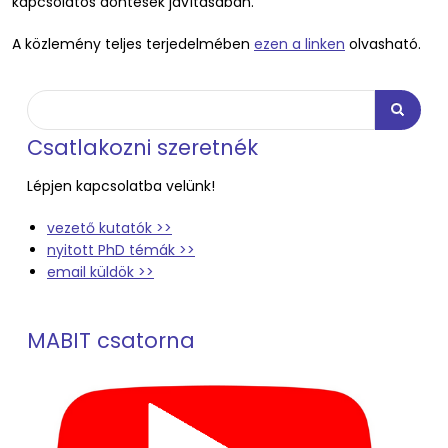
kapcsolatos döntések javításában.
A közlemény teljes terjedelmében
ezen a linken
olvasható.
Keresés
Keresés
Csatlakozni szeretnék
Lépjen kapcsolatba velünk!
vezető kutatók >>
nyitott PhD témák >>
email küldök >>
MABIT csatorna