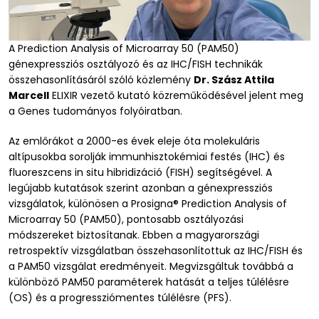
A Prediction Analysis of Microarray 50 (PAM50)
génexpressziós osztályozó és az IHC/FISH technikák
összehasonlításáról szóló közlemény
Dr. Szász Attila
Marcell
ELIXIR vezető kutató közreműködésével jelent meg
a Genes tudományos folyóiratban.
Az emlőrákot a 2000-es évek eleje óta molekuláris
altípusokba sorolják immunhisztokémiai festés (IHC) és
fluoreszcens in situ hibridizáció (FISH) segítségével. A
legújabb kutatások szerint azonban a génexpressziós
vizsgálatok, különösen a Prosigna® Prediction Analysis of
Microarray 50 (PAM50), pontosabb osztályozási
módszereket biztosítanak. Ebben a magyarországi
retrospektív vizsgálatban összehasonlítottuk az IHC/FISH és
a PAM50 vizsgálat eredményeit. Megvizsgáltuk továbbá a
különböző PAM50 paraméterek hatását a teljes túlélésre
(OS) és a progressziómentes túlélésre (PFS).