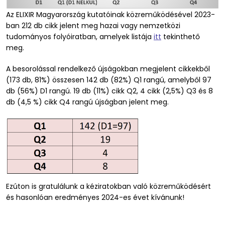
Az ELIXIR Magyarország kutatóinak közreműködésével 2023-
ban 212 db cikk jelent meg hazai vagy nemzetközi
tudományos folyóiratban, amelyek listája
itt
tekinthető
meg.
A besorolással rendelkező újságokban megjelent cikkekből
(173 db, 81%) összesen 142 db (82%) Q1 rangú, amelyből 97
db (56%) D1 rangú. 19 db (11%) cikk Q2, 4 cikk (2,5%) Q3 és 8
db (4,5 %) cikk Q4 rangú újságban jelent meg.
Ezúton is gratulálunk a kéziratokban való közreműködésért
és hasonlóan eredményes 2024-es évet kívánunk!