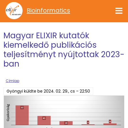
Ugrás a tartalomra
Bioinformatics
Magyar ELIXIR kutatók
kiemelkedő publikációs
teljesítményt nyújtottak 2023-
ban
Címlap
Gyöngyi
küldte be
2024. 02. 29., cs – 22:50