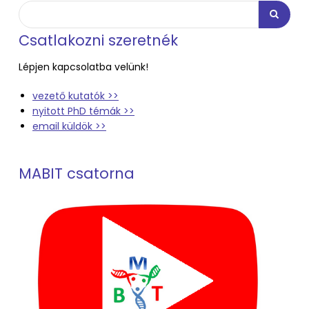
Keresés
Keresés
Csatlakozni szeretnék
Lépjen kapcsolatba velünk!
vezető kutatók >>
nyitott PhD témák >>
email küldök >>
MABIT csatorna