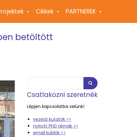
Projektek
Cikkek
PARTNEREK
+
+
+
en betöltött
Keresés
Keresés
Csatlakozni szeretnék
Lépjen kapcsolatba velünk!
vezető kutatók >>
nyitott PhD témák >>
email küldök >>