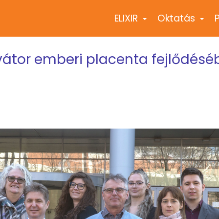
ELIXIR
Oktatás
+
+
átor emberi placenta fejlődéséb