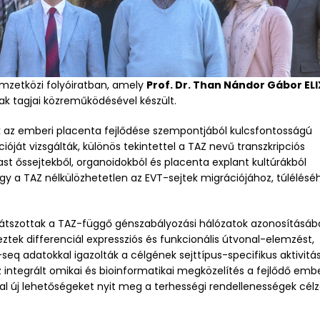
emzetközi folyóiratban, amely
Prof. Dr. Than Nándor Gábor ELI
k tagjai közreműködésével készült.
 az emberi placenta fejlődése szempontjából kulcsfontosságú
cióját vizsgálták, különös tekintettel a TAZ nevű transzkripciós
ast őssejtekből, organoidokból és placenta explant kultúrákból
y a TAZ nélkülözhetetlen az EVT-sejtek migrációjához, túlélésé
játszottak a TAZ-függő génszabályozási hálózatok azonosításáb
ek differenciál expressziós és funkcionális útvonal-elemzést,
eq adatokkal igazolták a célgének sejttípus-specifikus aktivitás
integrált omikai és bioinformatikai megközelítés a fejlődő embe
al új lehetőségeket nyit meg a terhességi rendellenességek célz