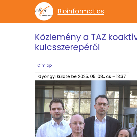
Ugrás a tartalomra
Bioinformatics
Közlemény a TAZ koaktiv
kulcsszerepéről
Címlap
Gyöngyi
küldte be
2025. 05. 08., cs – 13:37