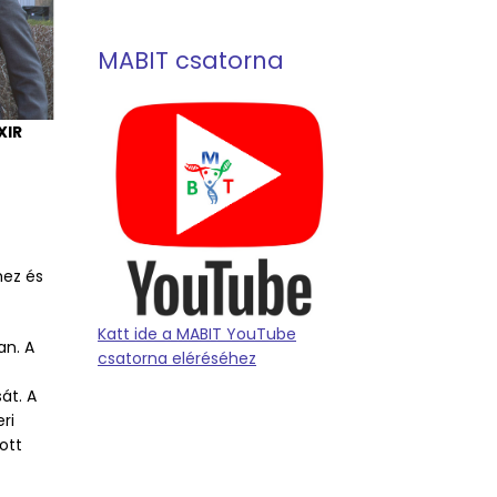
MABIT csatorna
XIR
hez és
Katt ide a MABIT YouTube
an. A
csatorna eléréséhez
át. A
ri
ott