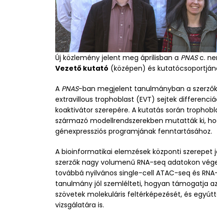
Új közlemény jelent meg áprilisban a
PNAS
c. n
Vezető kutató
(középen) és kutatócsoportjána
A
PNAS
-ban megjelent tanulmányban a szerzők
extravillous trophoblast (EVT) sejtek differenciá
koaktivátor szerepére. A kutatás során trophobl
származó modellrendszerekben mutatták ki, hog
génexpressziós programjának fenntartásához.
A bioinformatikai elemzések központi szerepet 
szerzők nagy volumenű RNA-seq adatokon végezt
továbbá nyilvános single-cell ATAC-seq és RNA-s
tanulmány jól szemlélteti, hogyan támogatja az 
szövetek molekuláris feltérképezését, és egyútt
vizsgálatára is.