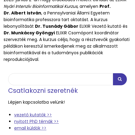
Nyári Intenzív Bioinformatikai Kurzus
, amelyen
Prof.
Dr. Albert
István
, a Pennsylvaniai Állami Egyetem
bioinformatika professzora tart oktatást. A kurzus
lebonyolítását
Dr. Tusnády Gábor
ELIXIR Vezető kutató és
Dr. Munkácsy Gyöngyi
ELIXIR Csomópont koordinátor
szervezték meg. A kurzus célja, hogy a résztvevők gyakorlati
példákon keresztül ismerkedjenek meg az alkalmazott
bioinformatikával és a tudományos publikációk
reprodukciójával.
Keresés
Keresés
Csatlakozni szeretnék
Lépjen kapcsolatba velünk!
vezető kutatók >>
nyitott PhD témák >>
email küldök >>