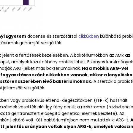
nyi Egyetem
docense és szerzőtársai
cikkükben
különböző probi
ktériumok genomját vizsgálták.
t jelent a fertőzések kezelésében. A baktériumokban az AMR
az
lapul, amelyek közül néhány mobilis lehet. Bizonyos körülmények
dhatják ARG-jeiket más baktériumoknak.
Ha a mobilis ARG-vel
 fogyasztásra szánt cikkekben vannak, akkor a lenyelésko
észtőrendszerében lévő baktériumoknak.
A szerzők a probiot
 jellemzőit vizsgálták.
ekben vagy probiotikus étrend-kiegészítőkben (FFP-k) használt
zésnek vetették alá. Így fény derült a rezisztomra (rezisztenc
ötti géntranszfert elősegítő genetikai elemek készlete). Az
onként eltérő volt. Két baktériumfajban nem mutattak ki ARG-t.
A
t jelentős arányban voltak olyan ARG-k, amelyek valószí