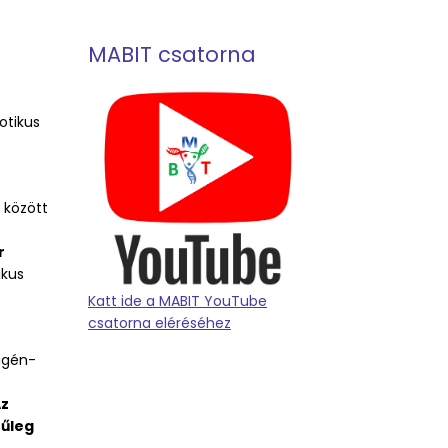
MABIT csatorna
otikus
 között
r
ikus
Katt ide a MABIT YouTube
csatorna eléréséhez
iagén-
z
nűleg