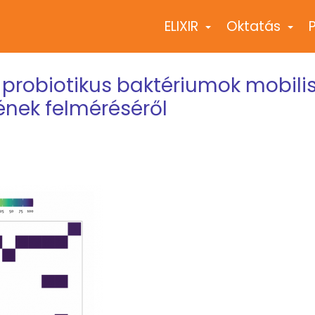
ELIXIR
Oktatás
+
+
 probiotikus baktériumok mobilis
ének felméréséről