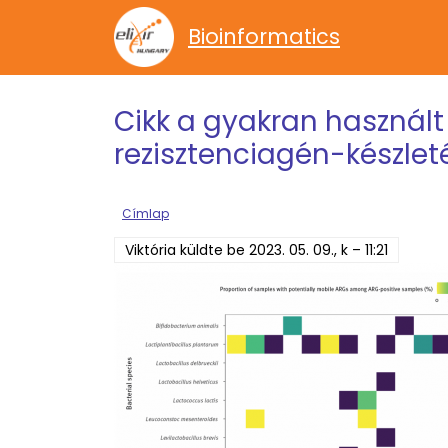
Ugrás a tartalomra
Bioinformatics
Cikk a gyakran használt
rezisztenciagén-készlet
Címlap
Viktória
küldte be
2023. 05. 09., k – 11:21