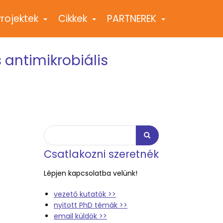
Projektek
Cikkek
PARTNEREK
+
+
+
 antimikrobiális
Keresés
Keresés
Csatlakozni szeretnék
Lépjen kapcsolatba velünk!
vezető kutatók >>
nyitott PhD témák >>
email küldök >>