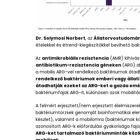
Dr. Solymosi Norbert
, az
Állatorvostudomá
ételekkel és étrend-kiegészítőkkel bevihető ba
Az
antimikrobiális rezisztencia
(AMR) kihívás
antibiotikum-rezisztencia géneken
(ARG) a
a mobilis ARG-vel rendelkező baktériumok áta
rendelkező baktériumok emberi vagy állati
átadhatják ezeket az ARG-ket a gazda em
baktériumfajok ARG-it, különösen azok mobilitási
A felmért erjesztett/nem erjesztett élelmiszer
baktériumtörzsek genomját bioinformatikai elem
készlet), valamint a mobilomra (baktériumok köz
azonosított ARG-k előfordulási gyakorisága faj
ARG-ket tartalmazó baktériumminták közöt