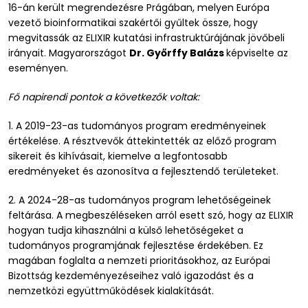
16-án került megrendezésre Prágában, melyen Európa
vezető bioinformatikai szakértői gyűltek össze, hogy
megvitassák az ELIXIR kutatási infrastruktúrájának jövőbeli
irányait. Magyarországot
Dr. Győrffy Balázs
képviselte az
eseményen.
Fő napirendi pontok a következők voltak:
1. A 2019-23-as tudományos program eredményeinek
értékelése. A résztvevők áttekintették az előző program
sikereit és kihívásait, kiemelve a legfontosabb
eredményeket és azonosítva a fejlesztendő területeket.
2. A 2024-28-as tudományos program lehetőségeinek
feltárása. A megbeszéléseken arról esett szó, hogy az ELIXIR
hogyan tudja kihasználni a külső lehetőségeket a
tudományos programjának fejlesztése érdekében. Ez
magában foglalta a nemzeti prioritásokhoz, az Európai
Bizottság kezdeményezéseihez való igazodást és a
nemzetközi együttműködések kialakítását.