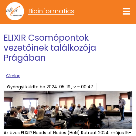
Ugrás a tartalomra
Bioinformatics
ELIXIR Csomópontok
vezetőinek találkozója
Prágában
Címlap
Gyöngyi
küldte be
2024. 05. 19., v – 00:47
Az éves ELIXIR Heads of Nodes (HoN) Retreat 2024. május 15-