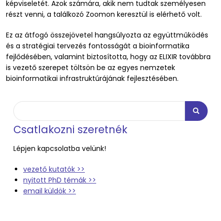
képviseletét. Azok számára, akik nem tudtak személyesen
részt venni, a találkozó Zoomon keresztül is elérhető volt.
Ez az átfogó összejövetel hangsúlyozta az együttműködés
és a stratégiai tervezés fontosságát a bioinformatika
fejlődésében, valamint biztosította, hogy az ELIXIR továbbra
is vezető szerepet töltsön be az egyes nemzetek
bioinformatikai infrastruktúrájának fejlesztésében.
Keresés
Keresés
Csatlakozni szeretnék
Lépjen kapcsolatba velünk!
vezető kutatók >>
nyitott PhD témák >>
email küldök >>