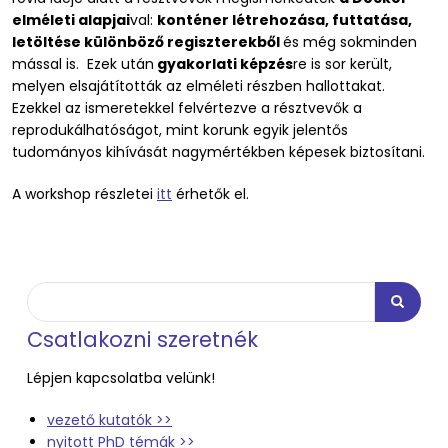
elméleti alapjai
val:
konténer létrehozása, futtatása,
letöltése különböző regiszterekből
és még sokminden
mással is. Ezek után
gyakorlati képzés
re is sor került,
melyen elsajátították az elméleti részben hallottakat.
Ezekkel az ismeretekkel felvértezve a résztvevők a
reprodukálhatóságot, mint korunk egyik jelentős
tudományos kihívását nagymértékben képesek biztosítani.
A workshop részletei
itt
érhetők el.
Keresés
Keresés
Csatlakozni szeretnék
Lépjen kapcsolatba velünk!
vezető kutatók >>
nyitott PhD témák >>