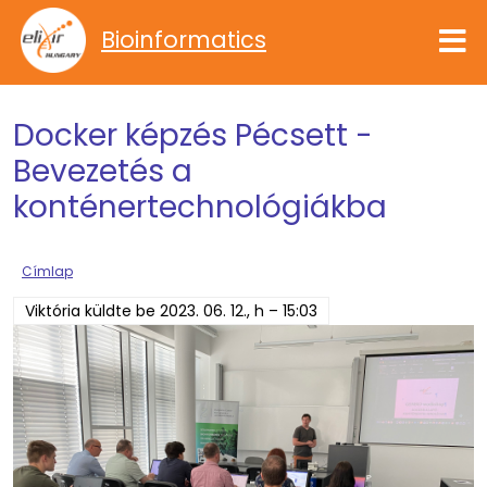
Ugrás a tartalomra
Bioinformatics
Docker képzés Pécsett -
Bevezetés a
konténertechnológiákba
Címlap
Viktória
küldte be
2023. 06. 12., h – 15:03