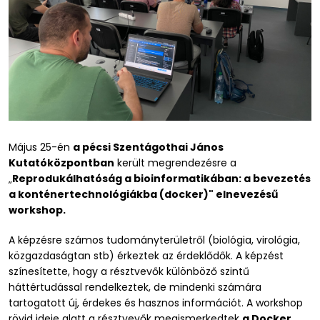
Május 25-én
a pécsi Szentágothai János
Kutatóközpontban
került megrendezésre a
„
Reprodukálhatóság a bioinformatikában: a bevezetés
a konténertechnológiákba (docker)" elnevezésű
workshop.
A képzésre számos tudományterületről (biológia, virológia,
közgazdaságtan stb) érkeztek az érdeklődők. A képzést
színesítette, hogy a résztvevők különböző szintű
háttértudással rendelkeztek, de mindenki számára
tartogatott új, érdekes és hasznos információt. A workshop
rövid ideje alatt a résztvevők megismerkedtek
a Docker