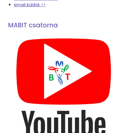
email küldök >>
MABIT csatorna