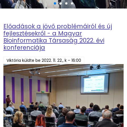
Előadások a jövő problémáiról és új
fejlesztésekről - a Magyar
Bioinformatika Társaság 2022. évi
konferenciája
Viktória
küldte be
2022. 11. 22., k – 16:00