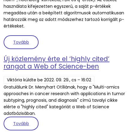
használata kifejezetten egyszerű, a saját p-értékek
megadása után a beépített algoritmusok automatikusan
határozzák meg az adott módszerhez tartozó korrigált p-
értékeket.
(Multipletesting.com – hatékony megoldás többszö
Tovább
Új közlemény érte el ’highly cited’
rangot a Web of Science-ben
Viktória
küldte be
2022. 09. 29., cs – 16:02
Gratulálunk Dr. Menyhart Otíliának, hogy a "Multi-omics
approaches in cancer research with applications in tumor
subtyping, prognosis, and diagnosis" című tavalyi cikke
elérte a "highly cited" kategóriát a Web of Science
adatbázisában.
(Új közlemény érte el ’highly cited’ rangot a Web
Tovább