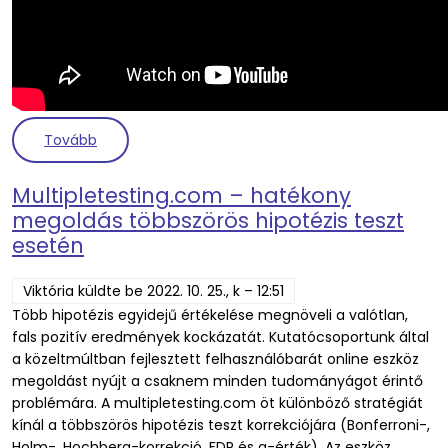
( Az ELIXIR Magyarország és a MABIT szervezetét 
Tovább
Multipletesting.com – hatékony
megoldás többszörös hipotézis teszt
esetén
Viktória
küldte be
2022. 10. 25., k – 12:51
Több hipotézis egyidejű értékelése megnöveli a valótlan,
fals pozitív eredmények kockázatát. Kutatócsoportunk által
a közeltmúltban fejlesztett felhasználóbarát online eszköz
megoldást nyújt a csaknem minden tudományágot érintő
problémára. A multipletesting.com öt különböző stratégiát
kínál a többszörös hipotézis teszt korrekciójára
(Bonferroni-,
Holm-, Hochberg-korrekció, FDR és q-érték). Az eszköz