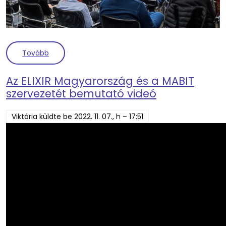
(Előadások a jövő problémáiról és új fejlesztésekr
Tovább
Az ELIXIR Magyarország és a MABIT
szervezetét bemutató videó
Viktória
küldte be
2022. 11. 07., h – 17:51