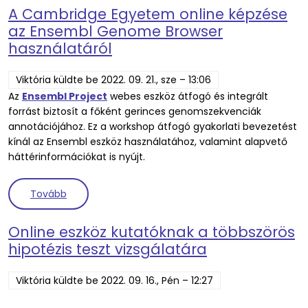
A Cambridge Egyetem online képzése
az Ensembl Genome Browser
használatáról
Viktória
küldte be
2022. 09. 21., sze – 13:06
Az
Ensembl Project
webes eszköz átfogó és integrált
forrást biztosít a főként gerinces genomszekvenciák
annotációjához. Ez a workshop átfogó gyakorlati bevezetést
kínál az Ensembl eszköz használatához, valamint alapvető
háttérinformációkat is nyújt.
(A Cambridge Egyetem online képzése az Ensemb
Tovább
Online eszköz kutatóknak a többszörös
hipotézis teszt vizsgálatára
Viktória
küldte be
2022. 09. 16., Pén – 12:27