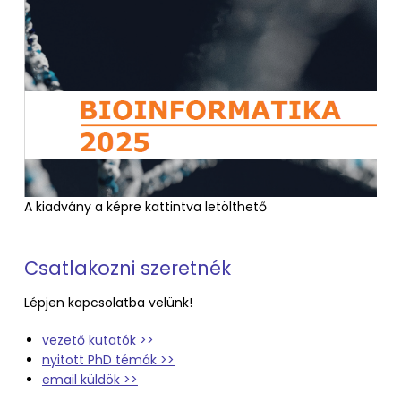
A kiadvány a képre kattintva letölthető
Csatlakozni szeretnék
Lépjen kapcsolatba velünk!
vezető kutatók >>
nyitott PhD témák >>
email küldök >>