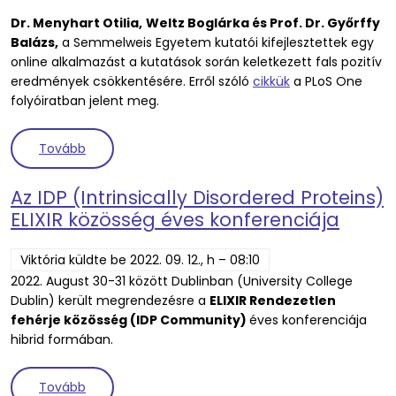
Dr. Menyhart Otilia,
Weltz Boglárka és Prof. Dr. Győrffy
Balázs,
a Semmelweis Egyetem kutatói kifejlesztettek egy
online alkalmazást a kutatások során keletkezett fals pozitív
eredmények csökkentésére. Erről szóló
cikkük
a
PLoS
One
folyóiratban jelent meg.
(Online eszköz kutatóknak a többszörös hipotézis t
Tovább
Az IDP (Intrinsically Disordered Proteins)
ELIXIR közösség éves konferenciája
Viktória
küldte be
2022. 09. 12., h – 08:10
2022. August 30-31 között Dublinban (University College
Dublin) került megrendezésre a
ELIXIR Rendezetlen
fehérje közösség (IDP Community)
éves konferenciája
hibrid formában.
(Az IDP (Intrinsically Disordered Proteins) ELIXIR k
Tovább