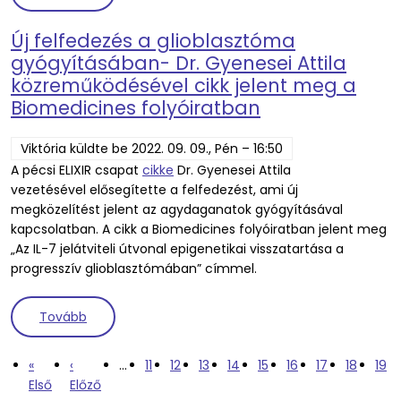
Új felfedezés a glioblasztóma
gyógyításában- Dr. Gyenesei Attila
közreműködésével cikk jelent meg a
Biomedicines folyóiratban
Viktória
küldte be
2022. 09. 09., Pén – 16:50
A pécsi ELIXIR csapat
cikke
Dr. Gyenesei Attila
vezetésével elősegítette a felfedezést, ami új
megközelítést jelent az agydaganatok gyógyításával
kapcsolatban. A cikk a Biomedicines folyóiratban jelent meg
„Az IL-7 jelátviteli útvonal epigenetikai visszatartása a
progresszív glioblasztómában” címmel.
(Új felfedezés a glioblasztóma gyógyításában- Dr.
Tovább
Oldalszámozás
Első oldal
Előző oldal
Oldal
Oldal
Oldal
Oldal
Oldal
Oldal
Oldal
Oldal
Jele
«
‹
…
11
12
13
14
15
16
17
18
19
Első
Előző